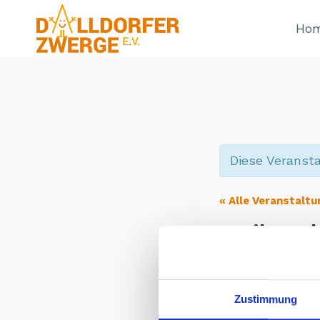
Zum
Ho
Inhalt
springen
Diese Veransta
« Alle Veranstalt
Weihnach
18 Dezember
Zustimmung
Weihnachtsfrühs