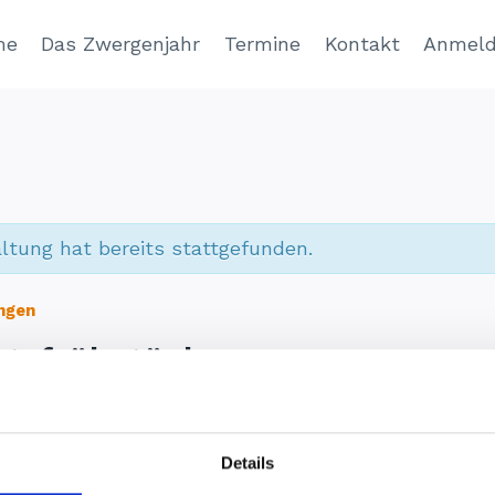
me
Das Zwergenjahr
Termine
Kontakt
Anmel
ltung hat bereits stattgefunden.
ungen
tsfrühstück
 2024
8:30
12:00
@
–
Details
tück im DGH Dalldorf.